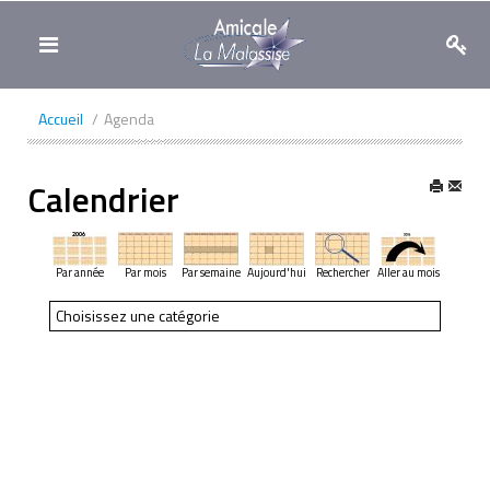
Toggle
navigation
Accueil
/
Agenda
Calendrier
Par année
Par mois
Par semaine
Aujourd'hui
Rechercher
Aller au mois
Choisissez une catégorie