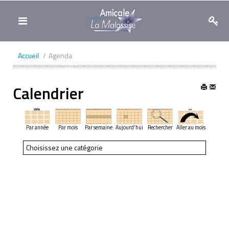
Toggle
navigation
Accueil
/
Agenda
Calendrier
Par année
Par mois
Par semaine
Aujourd'hui
Rechercher
Aller au mois
Choisissez une catégorie